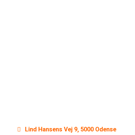
lamer vist, så er
e til os og høre,
Lind Hansens Vej 9, 5000 Odense