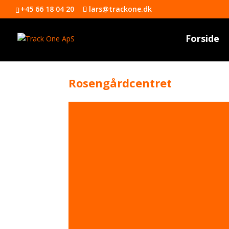
+45 66 18 04 20
lars@trackone.dk
Forside
Rosengårdcentret